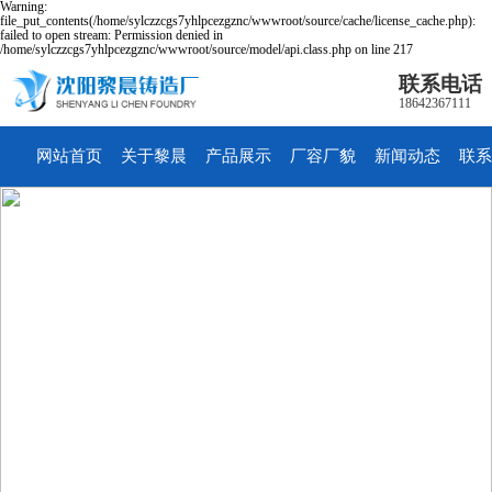
Warning:
file_put_contents(/home/sylczzcgs7yhlpcezgznc/wwwroot/source/cache/license_cache.php):
failed to open stream: Permission denied in
/home/sylczzcgs7yhlpcezgznc/wwwroot/source/model/api.class.php on line 217
联系电话
18642367111
网站首页
关于黎晨
产品展示
厂容厂貌
新闻动态
联系