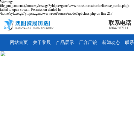
Warning:
file_put_contents(/home/sylczzcgs7yhlpcezgznc/wwwroot/source/cache/license_cache.php):
failed to open stream: Permission denied in
/home/sylczzcgs7yhlpcezgznc/wwwroot/source/model/api.class.php on line 217
联系电话
18642367111
网站首页
关于黎晨
产品展示
厂容厂貌
新闻动态
联系