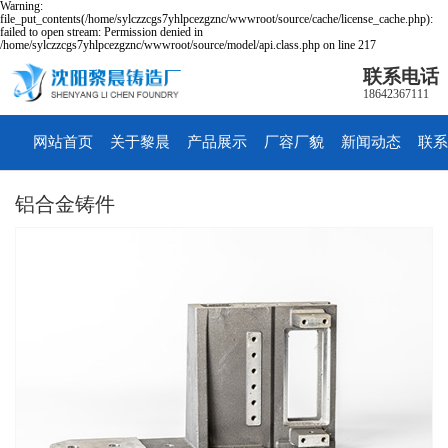
Warning:
file_put_contents(/home/sylczzcgs7yhlpcezgznc/wwwroot/source/cache/license_cache.php):
failed to open stream: Permission denied in
/home/sylczzcgs7yhlpcezgznc/wwwroot/source/model/api.class.php on line 217
联系电话
18642367111
网站首页
关于黎晨
产品展示
厂容厂貌
新闻动态
联系
铝合金铸件