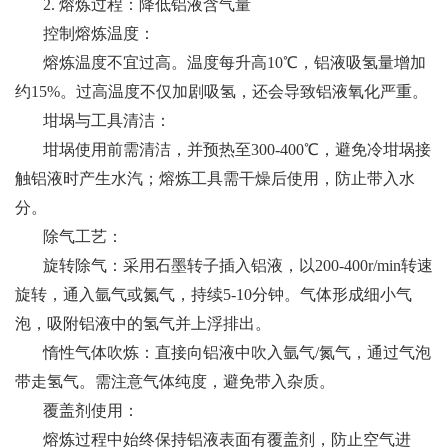
2. 熔炼过程：降低铝液含气量
控制熔炼温度：
熔炼温度不宜过高。温度每升高10℃，铝液吸氢量增加
约15%。过高温度不仅加剧吸氢，还会导致铝液氧化严重。
坩埚与工具清洁：
坩埚使用前需清洁，并预热至300-400℃，避免冷坩埚接
触铝液时产生水汽；熔炼工具需干燥后使用，防止带入水
分。
除气工艺：
旋转除气：采用石墨转子插入铝液，以200-400r/min转速
旋转，通入氩气或氮气，持续5-10分钟。气体形成细小气
泡，吸附铝液中的氢气并上浮排出。
惰性气体吹炼：直接向铝液中吹入氩气/氮气，通过气泡
带走氢气。需注意气体纯度，避免带入杂质。
覆盖剂使用：
熔炼过程中始终保持铝液表面有覆盖剂，防止空气进