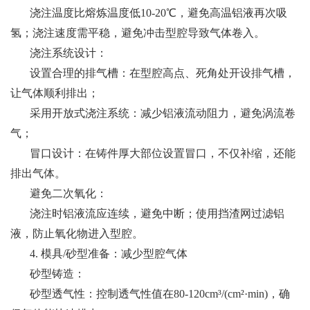
浇注温度比熔炼温度低10-20℃，避免高温铝液再次吸
氢；浇注速度需平稳，避免冲击型腔导致气体卷入。
浇注系统设计：
设置合理的排气槽：在型腔高点、死角处开设排气槽，
让气体顺利排出；
采用开放式浇注系统：减少铝液流动阻力，避免涡流卷
气；
冒口设计：在铸件厚大部位设置冒口，不仅补缩，还能
排出气体。
避免二次氧化：
浇注时铝液流应连续，避免中断；使用挡渣网过滤铝
液，防止氧化物进入型腔。
4. 模具/砂型准备：减少型腔气体
砂型铸造：
砂型透气性：控制透气性值在80-120cm³/(cm²·min)，确