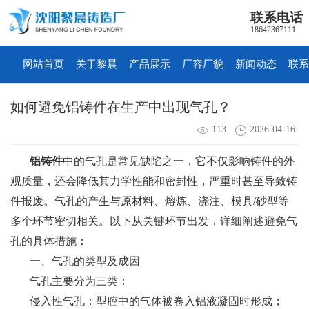
联系电话
18642367111
网站首页
关于黎晨
产品展示
厂容厂貌
新闻动态
联系
如何避免铝铸件在生产中出现气孔？
113
2026-04-16
铝铸件
中的气孔是常见缺陷之一，它不仅影响铸件的外
观质量，还会降低其力学性能和密封性，严重时甚至导致铸
件报废。气孔的产生与原材料、熔炼、浇注、模具/砂型等
多个环节密切相关。以下从关键环节出发，详细阐述避免气
孔的具体措施：
一、气孔的类型及成因
气孔主要分为三类：
侵入性气孔：型腔中的气体被卷入铝液凝固时形成；